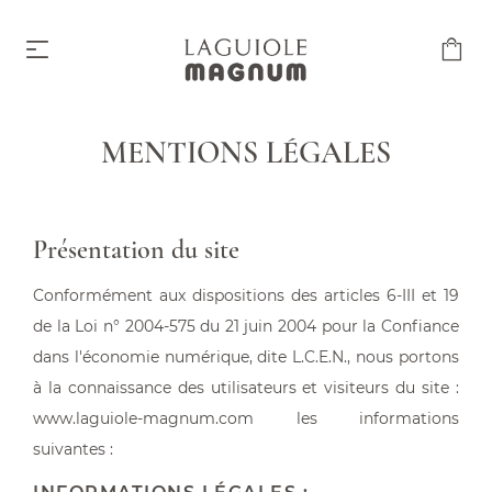
MENTIONS LÉGALES
Laguiole Magnum
À partir de 219,00 €
Présentation du site
Conformément aux dispositions des articles 6-III et 19
de la Loi n° 2004-575 du 21 juin 2004 pour la Confiance
dans l'économie numérique, dite L.C.E.N., nous portons
à la connaissance des utilisateurs et visiteurs du site :
Accessoires
www.laguiole-magnum.com les informations
À partir de 6,00 €
suivantes :