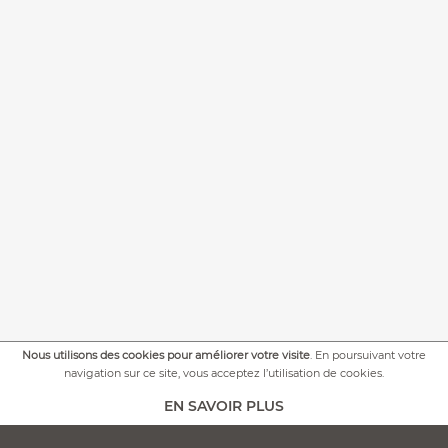
Nous utilisons des cookies pour améliorer votre visite
. En poursuivant votre
+
PLUS DE PHOTOS
navigation sur ce site, vous acceptez l’utilisation de cookies.
EN SAVOIR PLUS
AJOUTER AU PANIER -
PERSONNALISATION