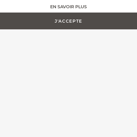
EN SAVOIR PLUS
AJOUTER AU PANIER -
PERSONNALISATION
638,00 €
J'ACCEPTE
Toute l'équipe Fontenille Pataud est fière de vous présenter
le Laguiole Magnum, plus qu'un simple tire-bouchon, nous
avons pensé ce modèle en tant que couteau de sommelier
d'exception.