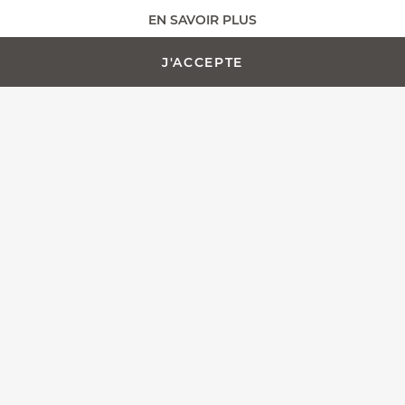
EN SAVOIR PLUS
AJOUTER AU PANIER -
PERSONNALISATION
839,00 €
J'ACCEPTE
Toute l'équipe Fontenille Pataud est fière de vous présenter
le Laguiole Magnum, plus qu'un simple tire-bouchon, nous
avons pensé ce modèle en tant que couteau de sommelier
d'exception.