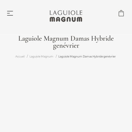
Laguiole Magnum Damas Hybride
genévrier
Laguiole Magnum
À partir de 219,00 €
Accueil
Laguiole Magnum
Laguiole Magnum Damas Hybride genévrier
Accessoires
À partir de 6,00 €