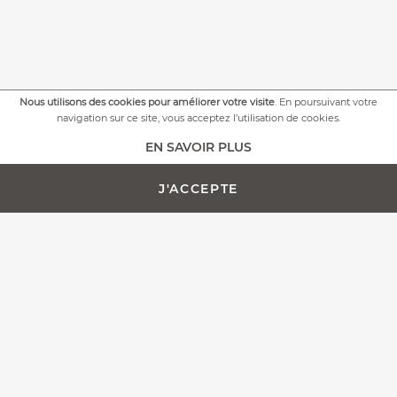
Nous utilisons des cookies pour améliorer votre visite
. En poursuivant votre
navigation sur ce site, vous acceptez l’utilisation de cookies.
+
PLUS DE PHOTOS
EN SAVOIR PLUS
J'ACCEPTE
AJOUTER AU PANIER -
PERSONNALISATION
698,00 €
Toute l'équipe Fontenille Pataud est fière de vous présenter
le Laguiole Magnum, plus qu'un simple tire-bouchon, nous
avons pensé ce modèle en tant que couteau de sommelier
d'exception.