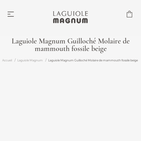
Laguiole Magnum Guilloché Molaire de
mammouth fossile beige
Laguiole Magnum
À partir de 219,00 €
Accueil
Laguiole Magnum
Laguiole Magnum Guilloché Molaire de mammouth fossile beige
Accessoires
À partir de 6,00 €