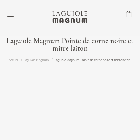
Laguiole Magnum Pointe de corne noire et
mitre laiton
Laguiole Magnum
À partir de 219,00 €
Accueil
Laguiole Magnum
Laguiole Magnum Pointe de corne noire et mitre laiton
Accessoires
À partir de 6,00 €