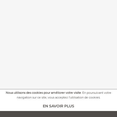
Nous utilisons des cookies pour améliorer votre visite
. En poursuivant votre
+
PLUS DE PHOTOS
navigation sur ce site, vous acceptez l’utilisation de cookies.
EN SAVOIR PLUS
AJOUTER AU PANIER -
PERSONNALISATION