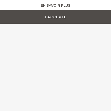
EN SAVOIR PLUS
AJOUTER AU PANIER -
PERSONNALISATION
252,00 €
J'ACCEPTE
Toute l'équipe Fontenille Pataud est fière de vous présenter
le Laguiole Magnum, plus qu'un simple tire-bouchon, nous
avons pensé ce modèle en tant que couteau de sommelier
d'exception.