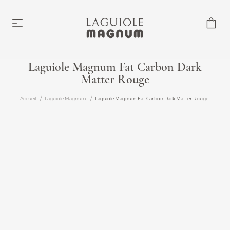
Laguiole Magnum Fat Carbon Dark
Matter Rouge
Laguiole Magnum
À partir de 219,00 €
Accueil
Laguiole Magnum
Laguiole Magnum Fat Carbon Dark Matter Rouge
Accessoires
À partir de 6,00 €