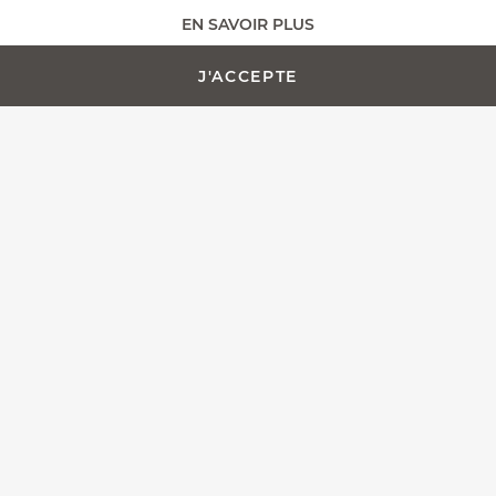
EN SAVOIR PLUS
AJOUTER AU PANIER -
PERSONNALISATION
839,00 €
J'ACCEPTE
Toute l'équipe Fontenille Pataud est fière de vous présenter
le Laguiole Magnum, plus qu'un simple tire-bouchon, nous
avons pensé ce modèle en tant que couteau de sommelier
d'exception.